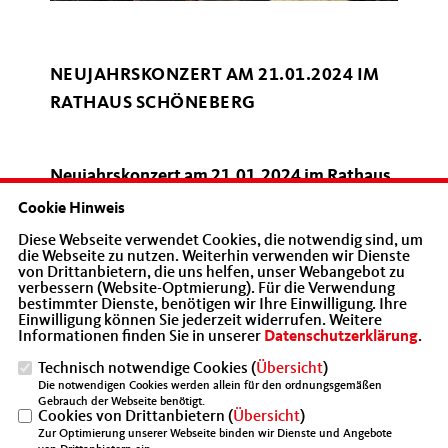
NEUJAHRSKONZERT AM 21.01.2024 IM
RATHAUS SCHÖNEBERG
Neujahrskonzert am 21.01.2024 im Rathaus
Schöneberg
Cookie Hinweis
Diese Webseite verwendet Cookies, die notwendig sind, um
Ein furioser Jahresauftakt im frisch
die Webseite zu nutzen. Weiterhin verwenden wir Dienste
von Drittanbietern, die uns helfen, unser Webangebot zu
renovierten Willi-Brand-Saal und der
verbessern (Website-Optmierung). Für die Verwendung
bestimmter Dienste, benötigen wir Ihre Einwilligung. Ihre
Brandenburg Halle mit dem Lichtenrader
Einwilligung können Sie jederzeit widerrufen. Weitere
Orchester unter der Leitung von Andreas
Informationen finden Sie in unserer
Datenschutzerklärung
.
Harmjanz!
Technisch notwendige Cookies (
Übersicht
)
Die notwendigen Cookies werden allein für den ordnungsgemäßen
Gebrauch der Webseite benötigt.
Zusammen mit der MIT Steglitz Zehlendorf
Cookies von Drittanbietern (
Übersicht
)
Zur Optimierung unserer Webseite binden wir Dienste und Angebote
und der MIT Treptow Köpenick konnten wir